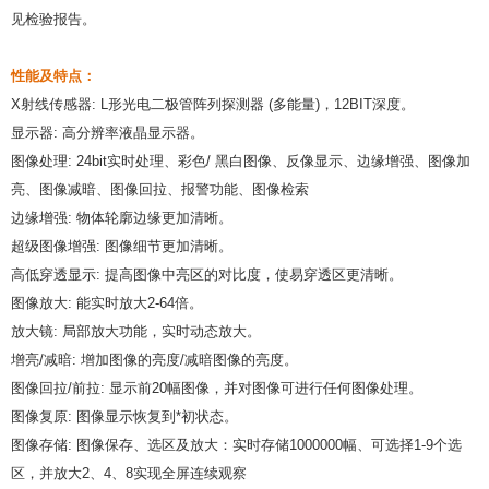
见检验报告。
性能及特点：
X射线传感器: L形光电二极管阵列探测器 (多能量)，12BIT深度。
显示器: 高分辨率液晶显示器。
图像处理: 24bit实时处理、彩色/ 黑白图像、反像显示、边缘增强、图像加
亮、图像减暗、图像回拉、报警功能、图像检索
边缘增强: 物体轮廓边缘更加清晰。
超级图像增强: 图像细节更加清晰。
高低穿透显示: 提高图像中亮区的对比度，使易穿透区更清晰。
图像放大: 能实时放大2-64倍。
放大镜: 局部放大功能，实时动态放大。
增亮/减暗: 增加图像的亮度/减暗图像的亮度。
图像回拉/前拉: 显示前20幅图像，并对图像可进行任何图像处理。
图像复原: 图像显示恢复到*初状态。
图像存储: 图像保存、选区及放大：实时存储1000000幅、可选择1-9个选
区，并放大2、4、8实现全屏连续观察