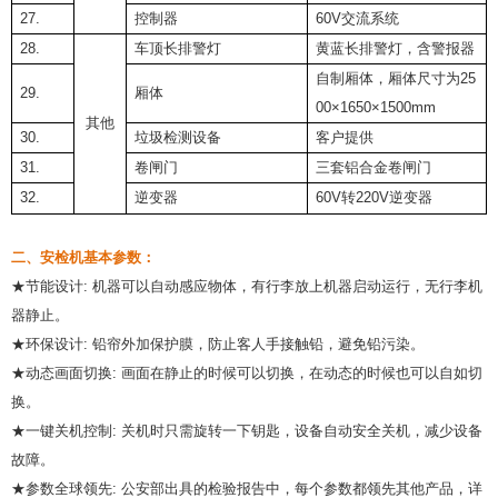
27.
控制器
60V交流系统
28.
车顶长排警灯
黄蓝长排警灯，含警报器
自制厢体，厢体尺寸为25
29.
厢体
00×1650×1500mm
其他
30.
垃圾检测设备
客户提供
31.
卷闸门
三套铝合金卷闸门
32.
逆变器
60V转220V逆变器
二、安检机基本参数：
★节能设计: 机器可以自动感应物体，有行李放上机器启动运行，无行李机
器静止。
★环保设计: 铅帘外加保护膜，防止客人手接触铅，避免铅污染。
★动态画面切换: 画面在静止的时候可以切换，在动态的时候也可以自如切
换。
★一键关机控制: 关机时只需旋转一下钥匙，设备自动安全关机，减少设备
故障。
★参数全球领先: 公安部出具的检验报告中，每个参数都领先其他产品，详