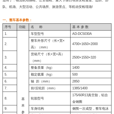
适用于：物流机动抽检、公安临检、重大节假日增加安检通道、边防、部
队、机场、大型活动、公共场所、旅游景点、等机动安检现场!
一、整车基本参数：
序号
功能
名 称
基 本 参 数
1.
车型型号
AD-DC5030A
整车外形尺寸（长×宽×
2.
4700×1650×2000
高）（mm）
货箱尺寸（长×宽×高）
3.
2500×1550×320
（mm）
4.
整备质量（kg）
1400
5.
额定载重（kg）
500
6.
轴 距（mm）
2850
7.
前/后轮距（mm）
1385/1400
175/60R13真空胎，铝合
8.
轮胎型号
基
金钢圈
本
9.
车身结构
侧围一次成型，整车电泳
参