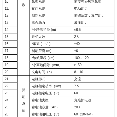
10.
悬架系统
前麦弗逊独立悬架
数
11.
转向系统
电动助力
12.
制动系统
前碟后鼓，真空助力
13.
离合助力
液压助力
14.
*小转弯半径 (m)
≤6.5
15.
乘坐人数
2人
16.
*车速 (km/h)
≤40
17.
制动距离 (m)
≤6
18.
*续航里程 (km)
100～120
19.
*小离地间隙（mm）
≥150
20.
充电时间（h）
8～10
21.
电机形式
交流
22.
电机额定功率（kw）
7.5
驱
23.
电机额定电压（V）
60
动
24.
蓄电池类型
免维护电池
系
25.
蓄电池容量（Ah）
200
统
26.
蓄电池组电压（V）
60（10×6V）