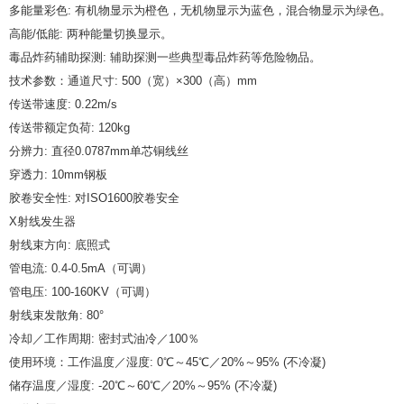
多能量彩色: 有机物显示为橙色，无机物显示为蓝色，混合物显示为绿色。
高能/低能: 两种能量切换显示。
毒品炸药辅助探测: 辅助探测一些典型毒品炸药等危险物品。
技术参数：通道尺寸: 500（宽）×300（高）mm
传送带速度: 0.22m/s
传送带额定负荷: 120kg
分辨力: 直径0.0787mm单芯铜线丝
穿透力: 10mm钢板
胶卷安全性: 对ISO1600胶卷安全
X射线发生器
射线束方向: 底照式
管电流: 0.4-0.5mA（可调）
管电压: 100-160KV（可调）
射线束发散角: 80°
冷却／工作周期: 密封式油冷／100％
使用环境：工作温度／湿度: 0℃～45℃／20%～95% (不冷凝)
储存温度／湿度: -20℃～60℃／20%～95% (不冷凝)