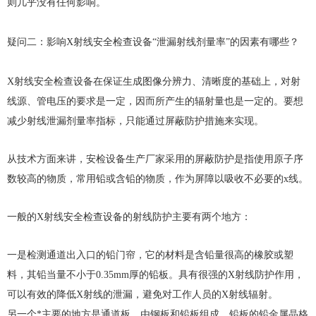
则几乎没有任何影响。
疑问二：影响X射线安全检查设备“泄漏射线剂量率”的因素有哪些？
X射线安全检查设备在保证生成图像分辨力、清晰度的基础上，对射
线源、管电压的要求是一定，因而所产生的辐射量也是一定的。要想
减少射线泄漏剂量率指标，只能通过屏蔽防护措施来实现。
从技术方面来讲，安检设备生产厂家采用的屏蔽防护是指使用原子序
数较高的物质，常用铅或含铅的物质，作为屏障以吸收不必要的x线。
一般的X射线安全检查设备的射线防护主要有两个地方：
一是检测通道出入口的铅门帘，它的材料是含铅量很高的橡胶或塑
料，其铅当量不小于0.35mm厚的铅板。具有很强的X射线防护作用，
可以有效的降低X射线的泄漏，避免对工作人员的X射线辐射。
另一个*主要的地方是通道板，由钢板和铅板组成，铅板的铅金属晶格