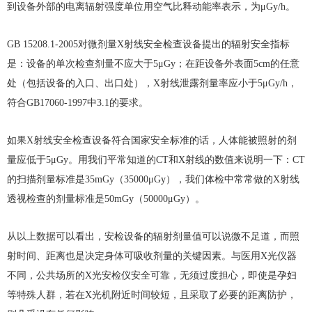
到设备外部的电离辐射强度单位用空气比释动能率表示，为μGy/h。
GB 15208.1-2005对微剂量X射线安全检查设备提出的辐射安全指标
是：设备的单次检查剂量不应大于5μGy；在距设备外表面5cm的任意
处（包括设备的入口、出口处），X射线泄露剂量率应小于5μGy/h，
符合GB17060-1997中3.1的要求。
如果X射线安全检查设备符合国家安全标准的话，人体能被照射的剂
量应低于5μGy。用我们平常知道的CT和X射线的数值来说明一下：CT
的扫描剂量标准是35mGy（35000μGy），我们体检中常常做的X射线
透视检查的剂量标准是50mGy（50000μGy）。
从以上数据可以看出，安检设备的辐射剂量值可以说微不足道，而照
射时间、距离也是决定身体可吸收剂量的关键因素。与医用X光仪器
不同，公共场所的X光安检仪安全可靠，无须过度担心，即使是孕妇
等特殊人群，若在X光机附近时间较短，且采取了必要的距离防护，