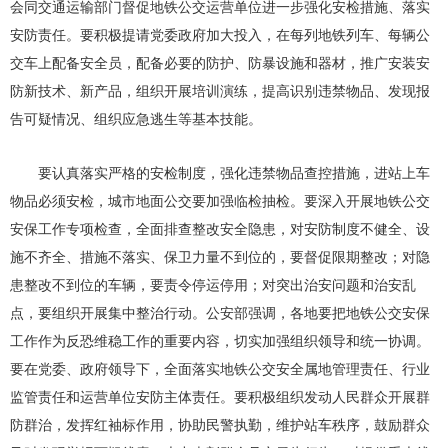
会同交通运输部门督促地铁公交运营单位进一步强化安检措施、落实
安防责任。要积极提请党委政府加大投入，在每列地铁列车、每辆公
交车上配备安全员，配备必要的防护、防暴设施和器材，推广安装安
防新技术、新产品，组织开展培训演练，提高识别违禁物品、发现报
告可疑情况、组织应急逃生等基本技能。
要认真落实严格的安检制度，强化违禁物品查控措施，进站上车
物品必须安检，城市地面公交要加强临检抽检。要深入开展地铁公交
安保工作专项检查，全面排查整改安全隐患，对安防制度不健全、设
施不齐全、措施不落实、保卫力量不到位的，要督促限期整改；对隐
患整改不到位的车辆，要责令停运停用；对突出治安问题和治安乱
点，要组织开展集中整治行动。公安部强调，各地要把地铁公交安保
工作作为反恐维稳工作的重要内容，切实加强组织领导和统一协调。
要在党委、政府领导下，全面落实地铁公交安全属地管理责任、行业
监管责任和运营单位安防主体责任。要积极组织发动人民群众开展群
防群治，发挥红袖标作用，协助民警执勤，维护站车秩序，鼓励群众