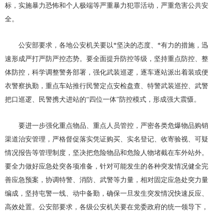
标，实施暴力恐怖和个人极端等严重暴力犯罪活动，严重危害公共安
全。
公安部要求，各地公安机关要以*坚决的态度、*有力的措施，迅
速形成严打严防严控态势。要全面提升防控等级，坚持重点防控、整
体防控，科学调整警务部署，强化武装巡逻，逐车逐站派出着装或便
衣警察执勤，重点车站推行民警定点安检盘查、特警武装巡控、武警
把口巡逻、民警携犬进站的“四位一体”防控模式，形成强大震慑。
要进一步强化重点物品、重点人员管控，严密各类危爆物品购销
渠道治安管理，严格督促落实凭证购买、实名登记、收寄验视、可疑
情况报告等管理制度，坚决把危险物品和危险人物堵截在车外站外。
要全力做好应急处突各项准备，针对可能发生的各种突发情况健全完
善应急预案，协调特警、消防、武警等力量，相对固定应急处突力量
编成，坚持屯警一线、动中备勤，确保一旦发生突发情况快速反应、
高效处置。公安部要求，各级公安机关要在党委政府的统一领导下，